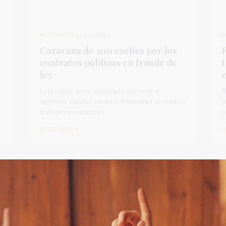
INTERINOS
12 abril 2021
I
Caravana de 300 coches por los
contratos públicos en fraude de
I
ley
La protesta se ha convocado por todo el
F
territorio español contra la interinidad de muchos
s
trabajadores públicos
po
d
LEER MÁS
L