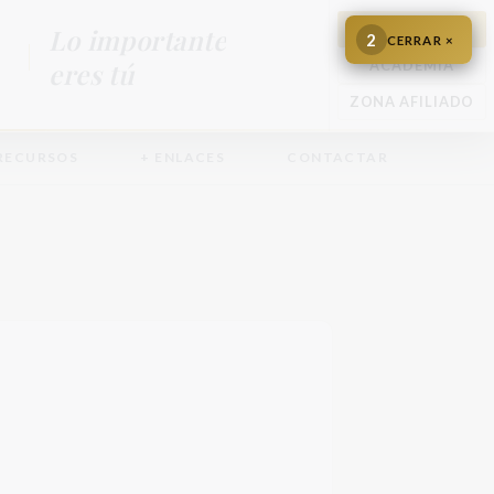
AFILIARME
Lo importante
0
CERRAR ×
eres tú
ACADEMIA
ZONA AFILIADO
RECURSOS
+ ENLACES
CONTACTAR