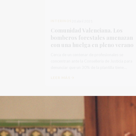
INTERINOS
20 abril 2021
Comunidad Valenciana. Los
bomberos forestales amenazan
con una huelga en pleno verano
Cerca de un centenar de profesionales se
concentran ante la Conselleria de Justicia para
denunciar que un 30% de la plantilla tiene
contrato temporal
LEER MÁS