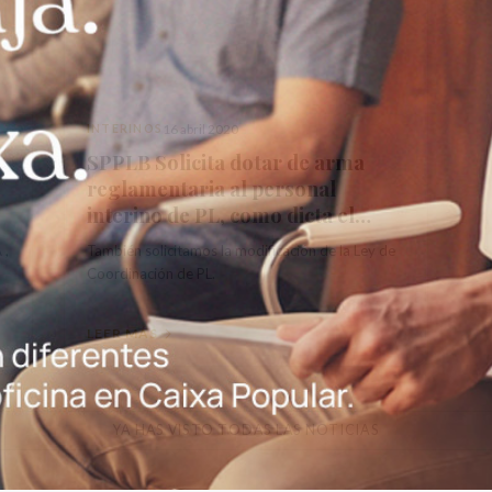
INTERINOS
16 abril 2020
SPPLB Solicita dotar de arma
reglamentaria al personal
interino de PL, como dicta el
Tribunal Supremo
 ,
También solicitamos la modificación de la Ley de
Coordinación de PL.
LEER MÁS
YA HAS VISTO TODAS LAS NOTICIAS