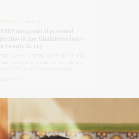
NTERINOS
14 enero 2021
FESEP apoyando al personal
nterino de las Administraciones
en Fraude de Ley
ESEP junto con INTERIN@SVLC POR LA FIJEZA ,
e suma a las concentraciones convocadas hoy
r el Mi15F por la #FijezaYa, frente a las
iversas Delegaciones de...
EER MÁS