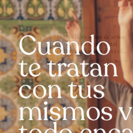
INTERINOS
16 abril 2020
SPPLB Solicita dotar de arma
reglamentaria al personal
interino de PL, como dicta el
Tribunal Supremo
También solicitamos la modificación de la Ley de
Coordinación de PL.
LEER MÁS