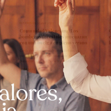
INTERINOS
20 abril 2021
I
Comunidad Valenciana. Los
bomberos forestales amenazan
c
con una huelga en pleno verano
l
Cerca de un centenar de profesionales se
L
concentran ante la Conselleria de Justicia para
t
denunciar que un 30% de la plantilla tiene
t
contrato temporal
LEER MÁS
L