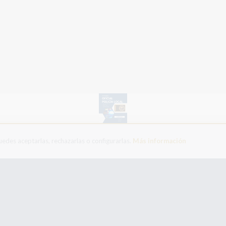
edes aceptarlas, rechazarlas o configurarlas.
Más información
Temario Oficial de la Policía Local de la Comunitat Valenciana
(ASCENSO)