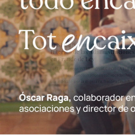
INTERINOS
14 enero 2021
FESEP apoyando al personal
Interino de las Administraciones
en Fraude de Ley
FESEP junto con INTERIN@SVLC POR LA FIJEZA
se suma a las concentraciones convocadas hoy
por el Mi15F por la #FijezaYa, frente a las
diversas Delegaciones de...
LEER MÁS