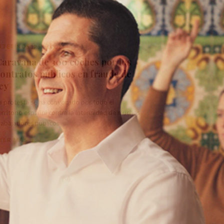
NTERINOS
12 abril 2021
Caravana de 300 coches por los
ontratos públicos en fraude de
ey
a protesta se ha convocado por todo el
erritorio español contra la interinidad de muchos
rabajadores públicos
EER MÁS